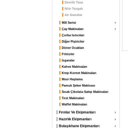
Devrilir Tava
Nötr Tezgah
Alt Standlar
900 Serisi
Çay Makinaları
Çorba Isıtıcıları
Diğer Pişiriciler
Döner Ocakları
Fritözler
Izgaralar
Kahve Makinaları
Krep-Kornet Makinaları
Mısır Haşlama
Pamuk Şeker Makinası
Sıcak Çikolata-Salep Makinaları
Tost Makinaları
Waffel Makinaları
Fırınlar Ve Ekipmanları
Hazırlık Ekipmanları
Bulaşıkhane Ekipmanları