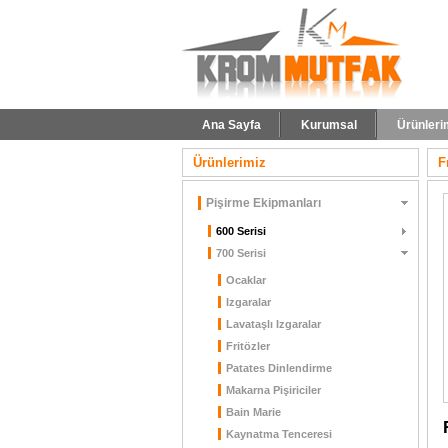
Ana Sayfa
Kurumsal
Ürünleri
Ürünlerimiz
F
Pişirme Ekipmanları
600 Serisi
700 Serisi
Ocaklar
Izgaralar
Lavataşlı Izgaralar
Fritözler
Patates Dinlendirme
Makarna Pişiriciler
Bain Marie
Kaynatma Tenceresi