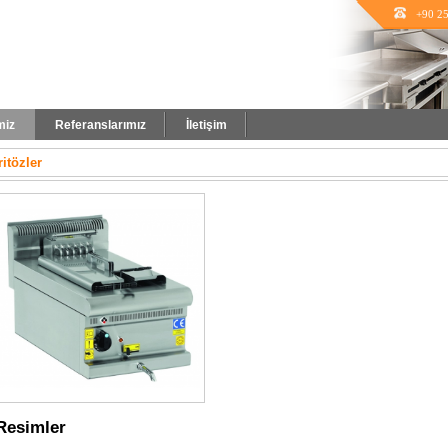
+90 25
miz
Referanslarımız
İletişim
ritözler
Resimler