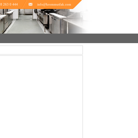
8 263 0 444
info@krommutfak.com