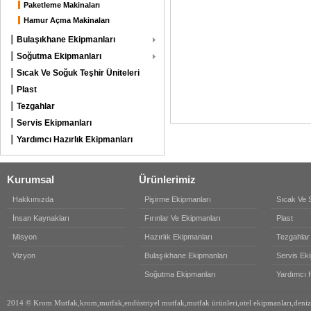
Paketleme Makinaları
Hamur Açma Makinaları
Bulaşıkhane Ekipmanları
Soğutma Ekipmanları
Sıcak Ve Soğuk Teşhir Üniteleri
Plast
Tezgahlar
Servis Ekipmanları
Yardımcı Hazırlık Ekipmanları
Kurumsal
Ürünlerimiz
Hakkımızda
Pişirme Ekipmanları
Sıcak Ve S
İnsan Kaynakları
Fırınlar Ve Ekipmanları
Plast
Misyon
Hazırlık Ekipmanları
Tezgahlar
Vizyon
Bulaşıkhane Ekipmanları
Servis Ek
Soğutma Ekipmanları
Yardımcı H
2014 © Krom Mutfak,krom,mutfak,endüstriyel mutfak,mutfak ürünleri,otel ekipmanları,denizli 