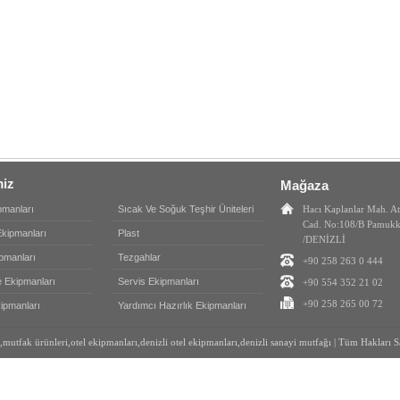
miz
Mağaza
pmanları
Sıcak Ve Soğuk Teşhir Üniteleri
Hacı Kaplanlar Mah. At
Cad. No:108/B Pamukk
Ekipmanları
Plast
/DENİZLİ
ipmanları
Tezgahlar
+90 258 263 0 444
 Ekipmanları
Servis Ekipmanları
+90 554 352 21 02
+90 258 265 00 72
ipmanları
Yardımcı Hazırlık Ekipmanları
fak ürünleri,otel ekipmanları,denizli otel ekipmanları,denizli sanayi mutfağı | Tüm Hakları Sa