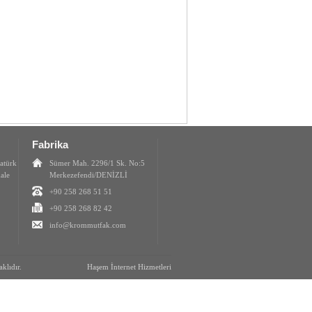
Fabrika
atürk
Sümer Mah. 2296/1 Sk. No:5
ale
Merkezefendi/DENİZLİ
+90 258 268 51 51
+90 258 268 82 42
info@krommutfak.com
klıdır.
Haşem İnternet Hizmetleri