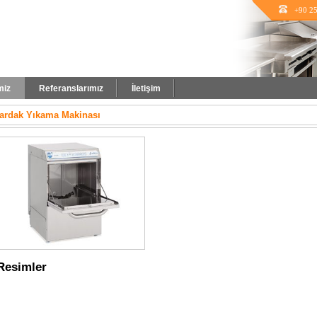
+90 25
miz
Referanslarımız
İletişim
ardak Yıkama Makinası
Resimler