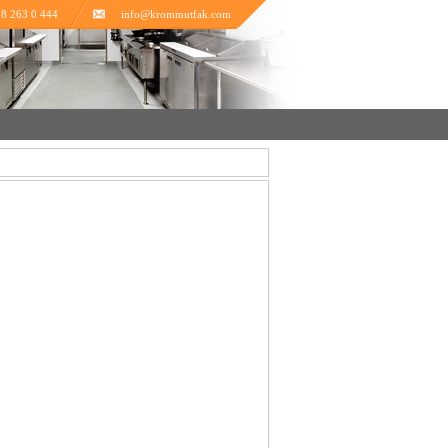
8 263 0 444
info@krommutfak.com