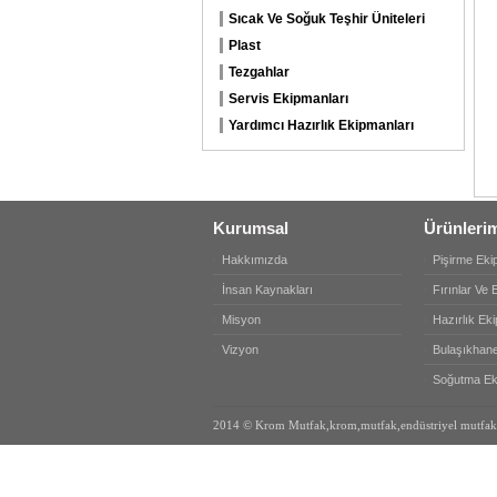
Sıcak Ve Soğuk Teşhir Üniteleri
Plast
Tezgahlar
Servis Ekipmanları
Yardımcı Hazırlık Ekipmanları
Kurumsal
Ürünleri
Hakkımızda
Pişirme Eki
İnsan Kaynakları
Fırınlar Ve 
Misyon
Hazırlık Ek
Vizyon
Bulaşıkhane
Soğutma Ek
2014 © Krom Mutfak,krom,mutfak,endüstriyel mutfak,mut