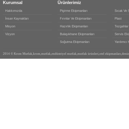
Kurumsal
Ürünlerimiz
Hakkımızda
Pişirme Ekipmanları
Sıcak Ve S
İnsan Kaynakları
Fırınlar Ve Ekipmanları
Plast
Misyon
Hazırlık Ekipmanları
Tezgahlar
Vizyon
Bulaşıkhane Ekipmanları
Servis Ek
Soğutma Ekipmanları
Yardımcı H
2014 © Krom Mutfak,krom,mutfak,endüstriyel mutfak,mutfak ürünleri,otel ekipmanları,denizli 